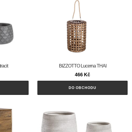
racit
BIZZOTTO Lucerna THAI
466
Kč
DO OBCHODU