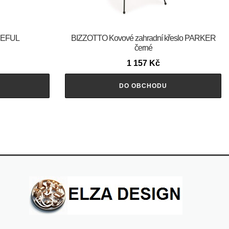
CEFUL
BIZZOTTO Kovové zahradní křeslo PARKER
černé
1 157
Kč
DO OBCHODU