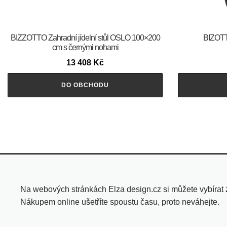
BIZZOTTO Zahradní jídelní stůl OSLO 100×200
BIZOTT
cm s černými nohami
13 408
Kč
DO OBCHODU
Na webových stránkách Elza design.cz si můžete vybírat
Nákupem online ušetříte spoustu času, proto neváhejte.