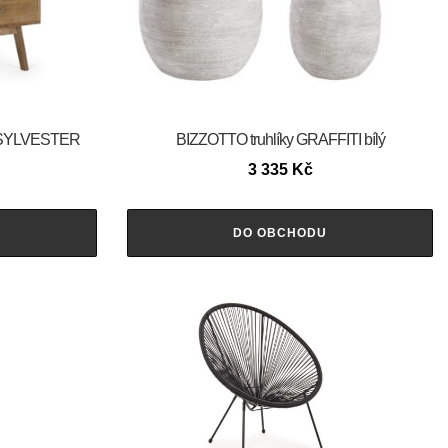
 SYLVESTER
BIZZOTTO truhlíky GRAFFITI bílý
3 335
Kč
DO OBCHODU