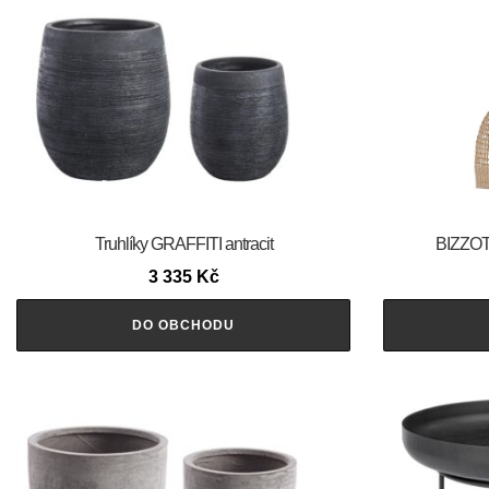
Truhlíky GRAFFITI antracit
BIZZOTT
3 335
Kč
DO OBCHODU