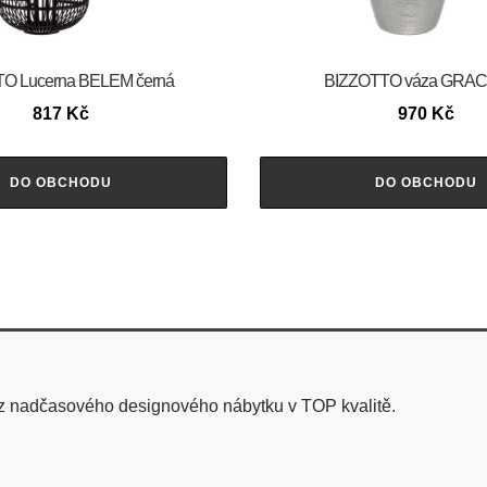
O Lucerna BELEM černá
BIZZOTTO váza GRA
817
Kč
970
Kč
DO OBCHODU
DO OBCHODU
 z nadčasového designového nábytku v TOP kvalitě.