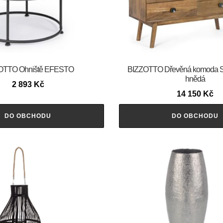
OTTO Ohniště EFESTO
BIZZOTTO Dřevěná komoda
hnědá
2 893
Kč
14 150
Kč
DO OBCHODU
DO OBCHODU