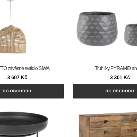
O závěsné svítidlo SIWA
Truhlíky PYRAMID ant
3 607
Kč
3 301
Kč
DO OBCHODU
DO OBCHODU