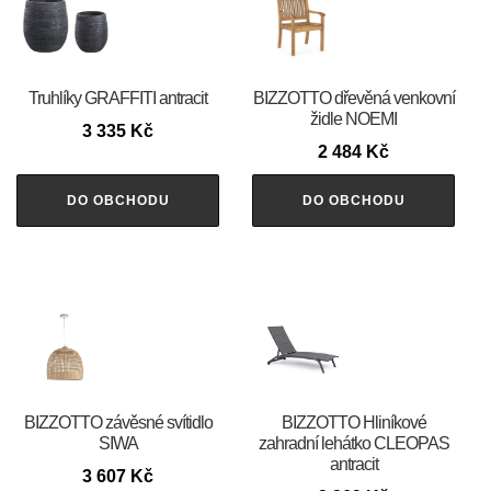
Truhlíky GRAFFITI antracit
BIZZOTTO dřevěná venkovní
židle NOEMI
3 335
Kč
2 484
Kč
DO OBCHODU
DO OBCHODU
BIZZOTTO závěsné svítidlo
BIZZOTTO Hliníkové
SIWA
zahradní lehátko CLEOPAS
antracit
3 607
Kč