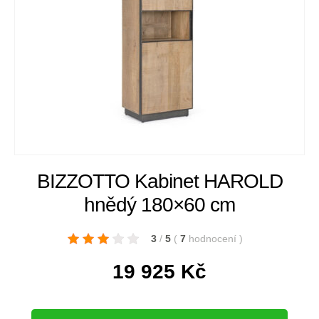
BIZZOTTO Kabinet HAROLD
hnědý 180×60 cm
3
/
5
(
7
hodnocení
)
19 925
Kč