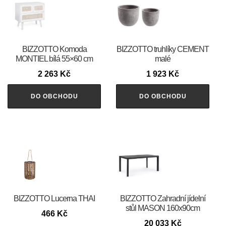
BIZZOTTO Komoda
BIZZOTTO truhlíky CEMENT
MONTIEL bílá 55×60 cm
malé
2 263
Kč
1 923
Kč
DO OBCHODU
DO OBCHODU
BIZZOTTO Lucerna THAI
BIZZOTTO Zahradní jídelní
stůl MASON 160x90cm
466
Kč
20 033
Kč