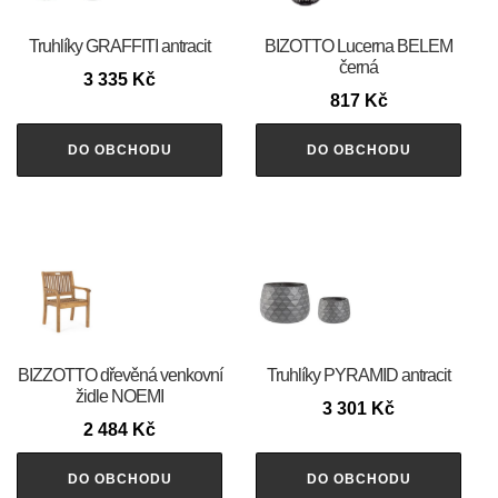
Truhlíky GRAFFITI antracit
BIZOTTO Lucerna BELEM
černá
3 335
Kč
817
Kč
DO OBCHODU
DO OBCHODU
BIZZOTTO dřevěná venkovní
Truhlíky PYRAMID antracit
židle NOEMI
3 301
Kč
2 484
Kč
DO OBCHODU
DO OBCHODU