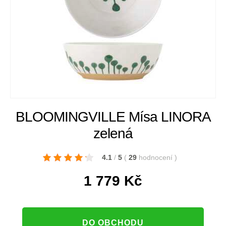
BLOOMINGVILLE Mísa LINORA
zelená
4.1
/
5
(
29
hodnocení
)
1 779
Kč
DO OBCHODU