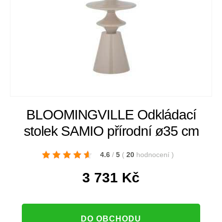
BLOOMINGVILLE Odkládací
stolek SAMIO přírodní ø35 cm
4.6
/
5
(
20
hodnocení
)
3 731
Kč
DO OBCHODU