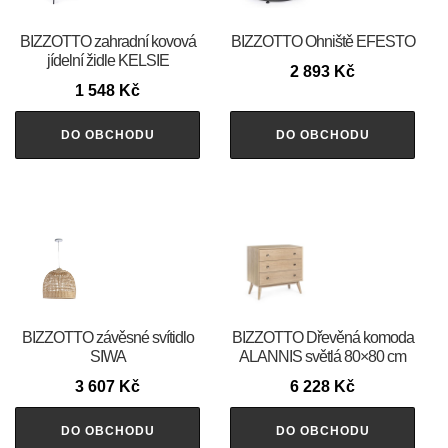
BIZZOTTO zahradní kovová
BIZZOTTO Ohniště EFESTO
jídelní židle KELSIE
2 893
Kč
1 548
Kč
DO OBCHODU
DO OBCHODU
BIZZOTTO závěsné svítidlo
BIZZOTTO Dřevěná komoda
SIWA
ALANNIS světlá 80×80 cm
3 607
Kč
6 228
Kč
DO OBCHODU
DO OBCHODU