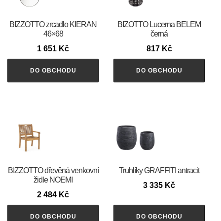
BIZZOTTO zrcadlo KIERAN
BIZOTTO Lucerna BELEM
46×68
černá
1 651
Kč
817
Kč
DO OBCHODU
DO OBCHODU
BIZZOTTO dřevěná venkovní
Truhlíky GRAFFITI antracit
židle NOEMI
3 335
Kč
2 484
Kč
DO OBCHODU
DO OBCHODU