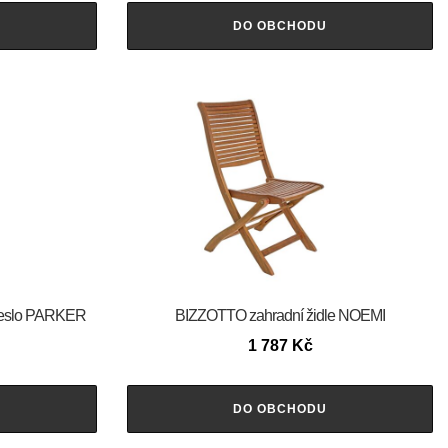
DO OBCHODU
řeslo PARKER
BIZZOTTO zahradní židle NOEMI
1 787
Kč
DO OBCHODU