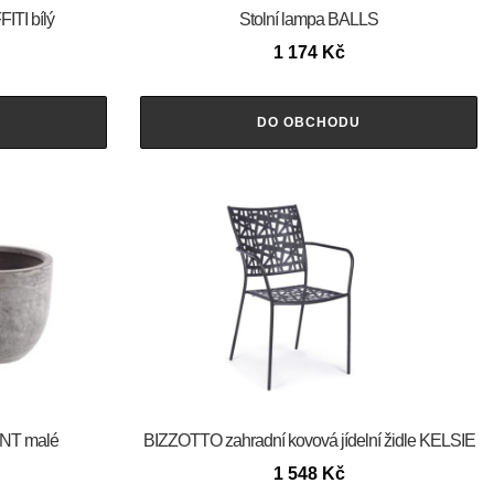
ITI bílý
Stolní lampa BALLS
1 174
Kč
DO OBCHODU
ENT malé
BIZZOTTO zahradní kovová jídelní židle KELSIE
1 548
Kč