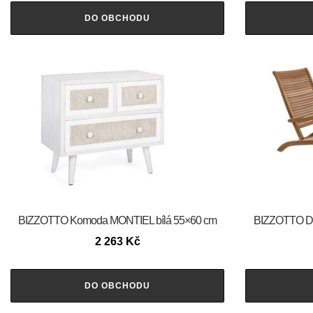
DO OBCHODU
BIZZOTTO Komoda MONTIEL bílá 55×60 cm
BIZZOTTO Dř
2 263
Kč
DO OBCHODU