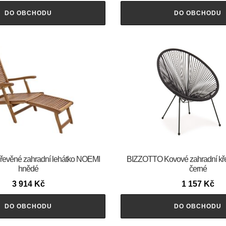
DO OBCHODU
DO OBCHODU
evěné zahradní lehátko NOEMI
BIZZOTTO Kovové zahradní k
hnědé
černé
3 914
Kč
1 157
Kč
DO OBCHODU
DO OBCHODU