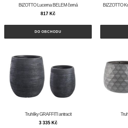
BIZOTTO Lucerna BELEM černá
BIZZOTTO Ko
817
Kč
DO OBCHODU
Truhlíky GRAFFITI antracit
Truh
3 335
Kč