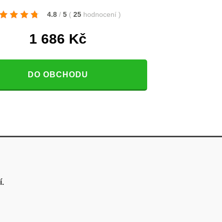
4.8
/
5
(
25
hodnocení
)
1 686
Kč
DO OBCHODU
.