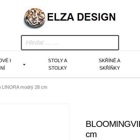
OVÉ I
STOLY A
SKŘÍNĚ A
NÍ
STOLKY
SKŘÍŇKY
ů LINORA modrý 28 cm
BLOOMINGVILL
cm