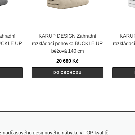
hradní
KARUP DESIGN Zahradní
KARUP
BUCKLE UP
rozkládací pohovka BUCKLE UP
rozkláda
m
béžová 140 cm
20 680
Kč
U
DO OBCHODU
 z nadčasového designového nábytku v TOP kvalitě.