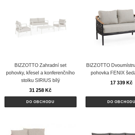
BIZZOTTO Zahradní set
BIZZOTTO Dvoumístná
pohovky, křesel a konferenčního
pohovka FENIX šed
stolku SIRIUS bílý
17 339
Kč
31 258
Kč
DO OBCHODU
DO OBCHOD