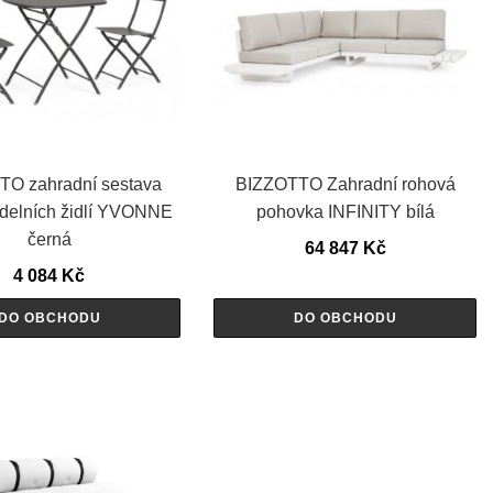
O zahradní sestava
BIZZOTTO Zahradní rohová
jídelních židlí YVONNE
pohovka INFINITY bílá
černá
64 847
Kč
4 084
Kč
DO OBCHODU
DO OBCHODU