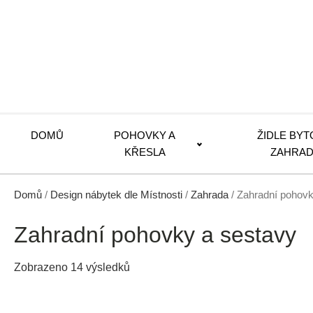
DOMŮ
POHOVKY A
ŽIDLE BYT
KŘESLA
ZAHRAD
Domů
/
Design nábytek dle Místnosti
/
Zahrada
/ Zahradní pohovk
Zahradní pohovky a sestavy
Seřazeno
Zobrazeno 14 výsledků
od
nejnovějších