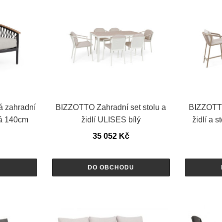
 zahradní
BIZZOTTO Zahradní set stolu a
BIZZOTTO
á 140cm
židlí ULISES bílý
židlí a 
35 052
Kč
U
DO OBCHODU