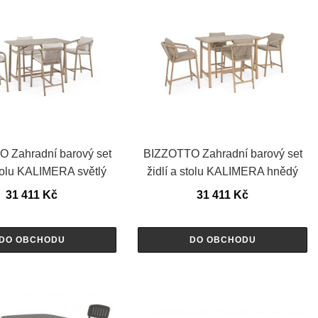
 Zahradní barový set
BIZZOTTO Zahradní barový set
stolu KALIMERA světlý
židlí a stolu KALIMERA hnědý
31 411
Kč
31 411
Kč
DO OBCHODU
DO OBCHODU