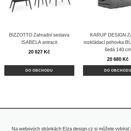
BIZZOTTO Zahradní sestava
KARUP DESIGN Za
ISABELA antracit
rozkládací pohovka 
šedá 140 c
20 027
Kč
20 680
Kč
DO OBCHODU
DO OBCHOD
Na webových stránkách Elza design.cz si můžete vybírat