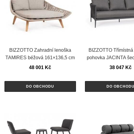
BIZZOTTO Zahradní lenoška
BIZZOTTO Třímístná 
TAMIRES béžová 161×136,5 cm
pohovka JACINTA še
48 001
Kč
38 047
Kč
DO OBCHODU
DO OBCHOD