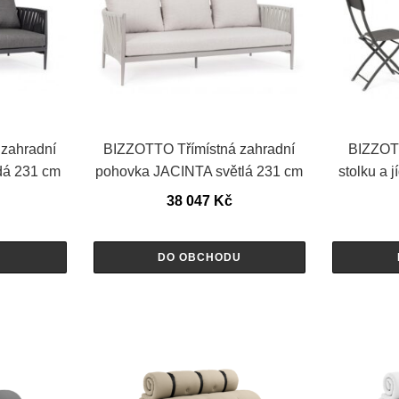
zahradní
BIZZOTTO Třímístná zahradní
BIZZOTT
dá 231 cm
pohovka JACINTA světlá 231 cm
stolku a 
38 047
Kč
U
DO OBCHODU