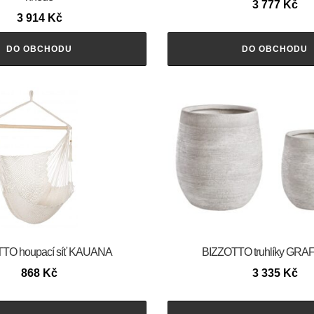
3 777
Kč
3 914
Kč
DO OBCHODU
DO OBCHODU
TO houpací síť KAUANA
BIZZOTTO truhlíky GRAFF
868
Kč
3 335
Kč