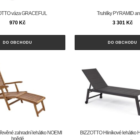
OTTO váza GRACEFUL
Truhlíky PYRAMID ant
970
Kč
3 301
Kč
DO OBCHODU
DO OBCHODU
evěné zahradní lehátko NOEMI
BIZZOTTO Hliníkové lehátko H
hnědé