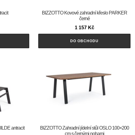
racit
BIZZOTTO Kovové zahradní křeslo PARKER
černé
1 157
Kč
DO OBCHODU
ILDE antracit
BIZZOTTO Zahradní jídelní stůl OSLO 100×200
cm s černými nohami