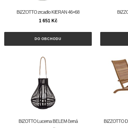
BIZZOTTO zrcadlo KIERAN 46×68
BIZZ
1 651
Kč
DO OBCHODU
BIZOTTO Lucerna BELEM černá
BIZZOTTO Dř