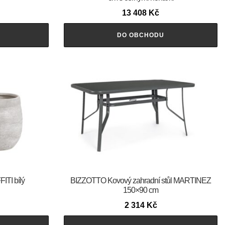
13 408
Kč
DO OBCHODU
ITI bílý
BIZZOTTO Kovový zahradní stůl MARTINEZ
150×90 cm
2 314
Kč