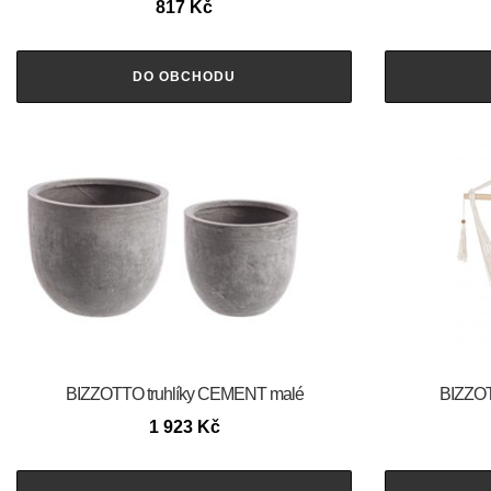
817
Kč
DO OBCHODU
BIZZOTTO truhlíky CEMENT malé
BIZZOT
1 923
Kč