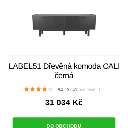
LABEL51 Dřevěná komoda CALI
černá
4.2
/
5
(
13
hodnocení
)
31 034
Kč
DO OBCHODU