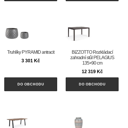
Truhlíky PYRAMID antracit
BIZZOTTO Rozkládací
zahradní stůl PELAGIUS
3 301
Kč
135×90 cm
12 319
Kč
DO OBCHODU
DO OBCHODU