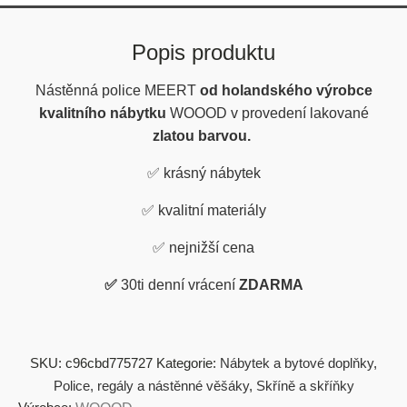
Popis produktu
Nástěnná police MEERT
od holandského výrobce
kvalitního nábytku
WOOOD v provedení lakované
zlatou barvou.
✅
krásný nábytek
✅
kvalitní materiály
✅
nejnižší cena
✅
30ti denní vrácení
ZDARMA
SKU:
c96cbd775727
Kategorie:
Nábytek a bytové doplňky
,
Police, regály a nástěnné věšáky
,
Skříně a skříňky