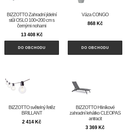
BIZZOTTO Zahradní jídelní
Váza CONGO
stůl OSLO 100×200 cm s
868
Kč
černými nohami
13 408
Kč
DO OBCHODU
DO OBCHODU
BIZZOTTO světelný řetěz
BIZZOTTO Hliníkové
BRILLANT
zahradní lehátko CLEOPAS
antracit
2 414
Kč
3 369
Kč