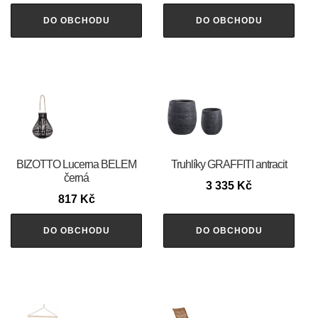
DO OBCHODU
DO OBCHODU
BIZOTTO Lucerna BELEM
Truhlíky GRAFFITI antracit
černá
3 335
Kč
817
Kč
DO OBCHODU
DO OBCHODU