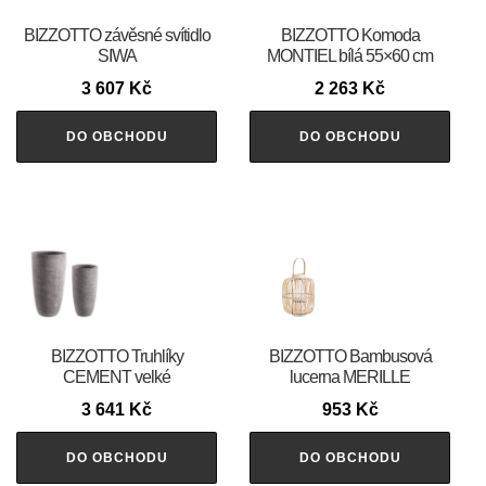
BIZZOTTO závěsné svítidlo
BIZZOTTO Komoda
SIWA
MONTIEL bílá 55×60 cm
3 607
Kč
2 263
Kč
DO OBCHODU
DO OBCHODU
BIZZOTTO Truhlíky
BIZZOTTO Bambusová
CEMENT velké
lucerna MERILLE
3 641
Kč
953
Kč
DO OBCHODU
DO OBCHODU