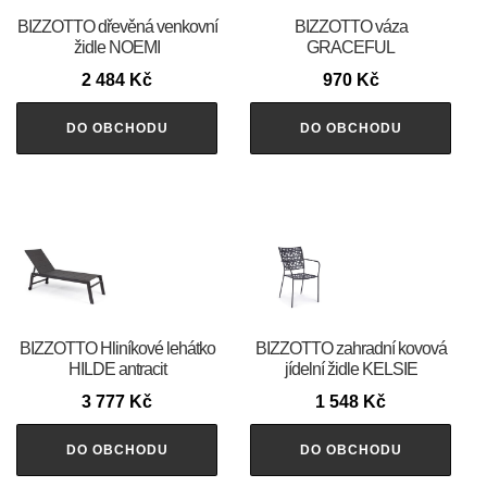
BIZZOTTO dřevěná venkovní
BIZZOTTO váza
židle NOEMI
GRACEFUL
2 484
Kč
970
Kč
DO OBCHODU
DO OBCHODU
BIZZOTTO Hliníkové lehátko
BIZZOTTO zahradní kovová
HILDE antracit
jídelní židle KELSIE
3 777
Kč
1 548
Kč
DO OBCHODU
DO OBCHODU