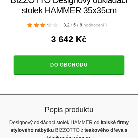
BIZZOTTO Designový odkládací
stolek HAMMER 35x35cm
3.2
/
5
(
9
hodnocení
)
3 642
Kč
DO OBCHODU
Popis produktu
Designový odkládací stolek HAMMER od
italské firmy
stylového nábytku
BIZZOTTO z
teakového dřeva s
hliníkovým rámem.