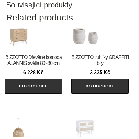
Související produkty
Related products
BIZZOTTO Dřevěná komoda
BIZZOTTO truhlíky GRAFFITI
ALANNIS světlá 80×80 cm
bílý
6 228
Kč
3 335
Kč
DO OBCHODU
DO OBCHODU