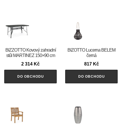
BIZZOTTO Kovový zahradní
BIZOTTO Lucerna BELEM
stůl MARTINEZ 150×90 cm
černá
2 314
Kč
817
Kč
DO OBCHODU
DO OBCHODU