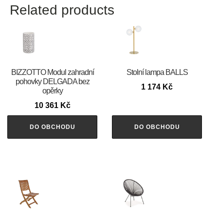
Related products
BIZZOTTO Modul zahradní
Stolní lampa BALLS
pohovky DELGADA bez
1 174
Kč
opěrky
10 361
Kč
DO OBCHODU
DO OBCHODU