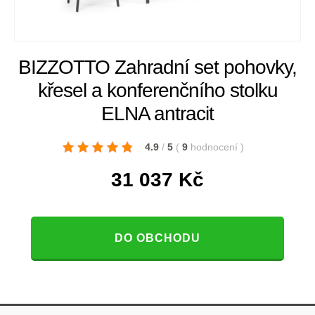
BIZZOTTO Zahradní set pohovky,
křesel a konferenčního stolku
ELNA antracit
4.9
/
5
(
9
hodnocení
)
31 037
Kč
DO OBCHODU