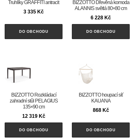
Truhlíky GRAFFITI antracit
BIZZOTTO Dřevěná komoda
ALANNIS světlá 80×80 cm
3 335
Kč
6 228
Kč
DO OBCHODU
DO OBCHODU
BIZZOTTO Rozkládací
BIZZOTTO houpací síť
zahradní stůl PELAGIUS
KAUANA
135×90 cm
868
Kč
12 319
Kč
DO OBCHODU
DO OBCHODU