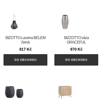
BIZOTTO Lucerna BELEM
BIZZOTTO váza
černá
GRACEFUL
817
Kč
970
Kč
DO OBCHODU
DO OBCHODU