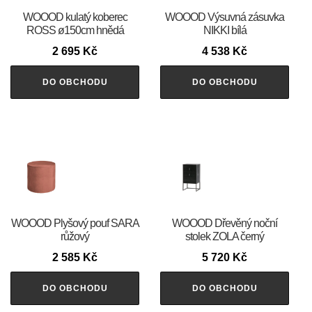
WOOOD kulatý koberec
WOOOD Výsuvná zásuvka
ROSS ø150cm hnědá
NIKKI bílá
2 695
Kč
4 538
Kč
DO OBCHODU
DO OBCHODU
WOOOD Plyšový pouf SARA
WOOOD Dřevěný noční
růžový
stolek ZOLA černý
2 585
Kč
5 720
Kč
DO OBCHODU
DO OBCHODU