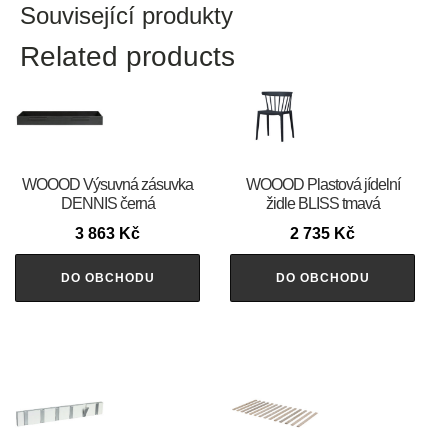
Související produkty
Related products
WOOOD Výsuvná zásuvka
WOOOD Plastová jídelní
DENNIS černá
židle BLISS tmavá
3 863
Kč
2 735
Kč
DO OBCHODU
DO OBCHODU