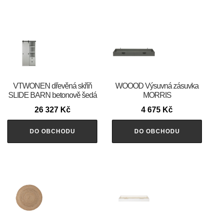
VTWONEN dřevěná skříň
WOOOD Výsuvná zásuvka
SLIDE BARN betonově šedá
MORRIS
26 327
Kč
4 675
Kč
DO OBCHODU
DO OBCHODU