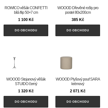
ROWICO věšák CONFETTI
WOOOD Dřevěné rošty pro
bílá flip 50×7 cm
postel 80x200cm
1 100
Kč
385
Kč
DO OBCHODU
DO OBCHODU
WOOOD Stojanový věšák
WOOOD Plyšový pouf SARA
STUIDO černý
krémový
1 320
Kč
2 071
Kč
DO OBCHODU
DO OBCHODU