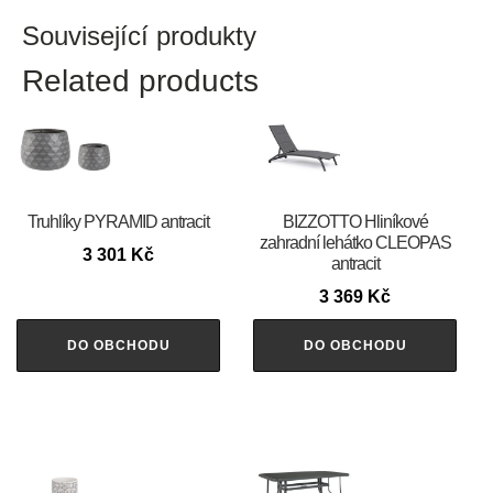
Související produkty
Related products
Truhlíky PYRAMID antracit
BIZZOTTO Hliníkové
zahradní lehátko CLEOPAS
3 301
Kč
antracit
3 369
Kč
DO OBCHODU
DO OBCHODU