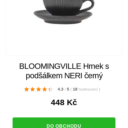
BLOOMINGVILLE Hrnek s
podšálkem NERI černý
4.3
/
5
(
18
hodnocení
)
448
Kč
DO OBCHODU