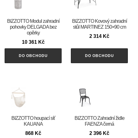
BIZZOTTO Modul zahradní
BIZZOTTO Kovový zahradní
pohovky DELGADA bez
stůl MARTINEZ 150×90 cm
opěrky
2 314
Kč
10 361
Kč
DO OBCHODU
DO OBCHODU
BIZZOTTO houpací síť
BIZZOTTO Zahradní židle
KAUANA
FAENZA černá
868
Kč
2 396
Kč