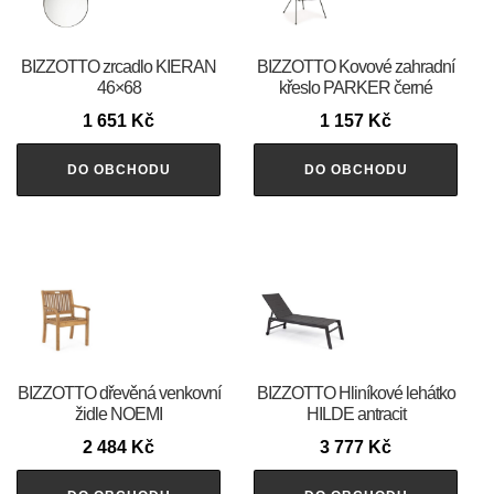
BIZZOTTO zrcadlo KIERAN
BIZZOTTO Kovové zahradní
46×68
křeslo PARKER černé
1 651
Kč
1 157
Kč
DO OBCHODU
DO OBCHODU
BIZZOTTO dřevěná venkovní
BIZZOTTO Hliníkové lehátko
židle NOEMI
HILDE antracit
2 484
Kč
3 777
Kč