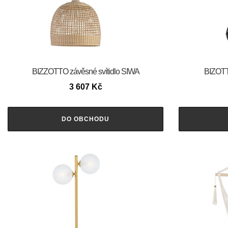
BIZZOTTO závěsné svítidlo SIWA
BIZOTT
3 607
Kč
DO OBCHODU