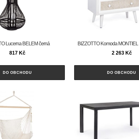
O Lucerna BELEM černá
BIZZOTTO Komoda MONTIEL b
817
Kč
2 263
Kč
DO OBCHODU
DO OBCHODU