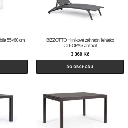
ílá 55×60 cm
BIZZOTTO Hliníkové zahradní lehátko
CLEOPAS antracit
3 369
Kč
DO OBCHODU