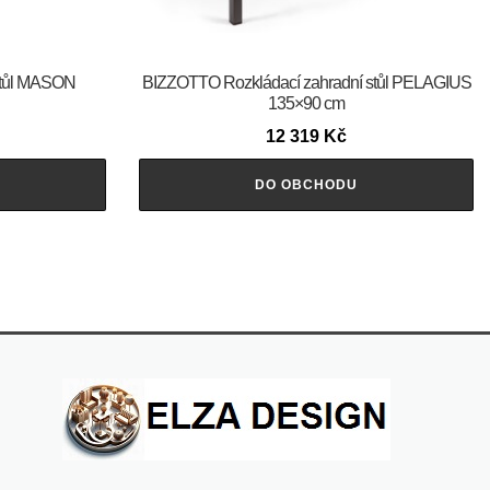
stůl MASON
BIZZOTTO Rozkládací zahradní stůl PELAGIUS
135×90 cm
12 319
Kč
DO OBCHODU