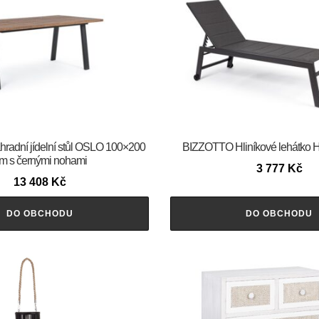
adní jídelní stůl OSLO 100×200
BIZZOTTO Hliníkové lehátko H
m s černými nohami
3 777
Kč
13 408
Kč
DO OBCHODU
DO OBCHODU