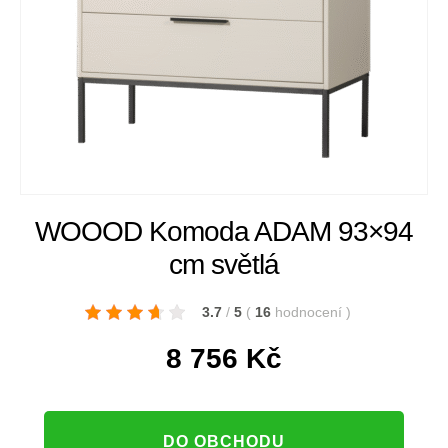
WOOOD Komoda ADAM 93×94
cm světlá
3.7
/
5
(
16
hodnocení
)
8 756
Kč
DO OBCHODU