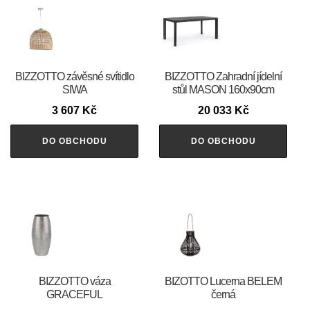
BIZZOTTO závěsné svítidlo
BIZZOTTO Zahradní jídelní
SIWA
stůl MASON 160x90cm
3 607
Kč
20 033
Kč
DO OBCHODU
DO OBCHODU
BIZZOTTO váza
BIZOTTO Lucerna BELEM
GRACEFUL
černá