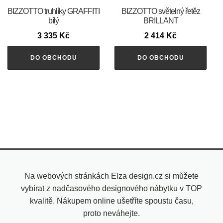
BIZZOTTO truhlíky GRAFFITI
BIZZOTTO světelný řetěz
bílý
BRILLANT
3 335
Kč
2 414
Kč
DO OBCHODU
DO OBCHODU
Na webových stránkách Elza design.cz si můžete
vybírat z nadčasového designového nábytku v TOP
kvalitě. Nákupem online ušetříte spoustu času,
proto neváhejte.