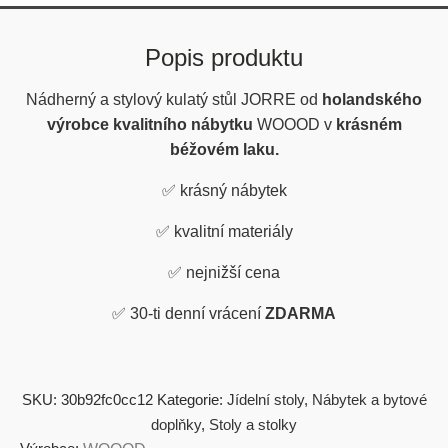
Popis produktu
Nádherný a stylový kulatý stůl JORRE od
holandského
výrobce kvalitního nábytku
WOOOD v
krásném
béžovém laku.
✅
krásný nábytek
✅
kvalitní materiály
✅
nejnižší cena
✅
30-ti denní vrácení
ZDARMA
SKU:
30b92fc0cc12
Kategorie:
Jídelní stoly
,
Nábytek a bytové
doplňky
,
Stoly a stolky