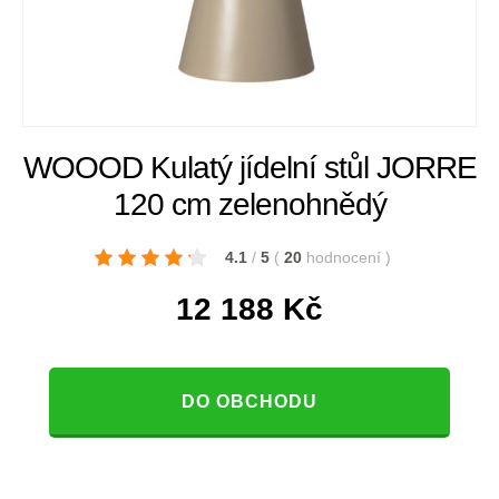
WOOOD Kulatý jídelní stůl JORRE
120 cm zelenohnědý
4.1
/
5
(
20
hodnocení
)
12 188
Kč
DO OBCHODU