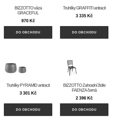
BIZZOTTO váza
Truhlíky GRAFFITI antracit
GRACEFUL
3 335
Kč
970
Kč
DO OBCHODU
DO OBCHODU
Truhlíky PYRAMID antracit
BIZZOTTO Zahradní židle
FAENZA černá
3 301
Kč
2 396
Kč
DO OBCHODU
DO OBCHODU